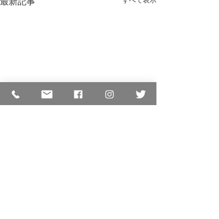
最新記事
すべて表示
コメント
大粒 成長期
いやぁ〜暑い🌞
コメントを追加…