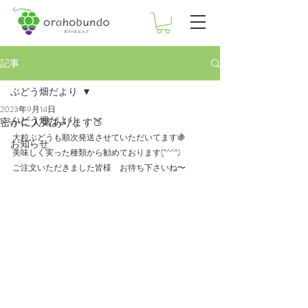
記事
ぶどう畑だより
2023年9月14日
ぶどう畑だより
密かに人気あります🍑
大粒ぶどうも順次発送させていただいてます🍇
お知らせ
美味しく実った種類から勧めております(*^^*)
ご注文いただきました皆様　お待ち下さいね〜