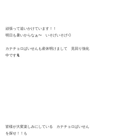
頑張って追いかけています！！
明日も暑いからなぁ〜　いそげいそげ💨
カナチョロぱいせんも産休明けまして　見回り強化
中です🦎
皆様が大変楽しみにしている　カナチョロぱいせん
を探せ！！も