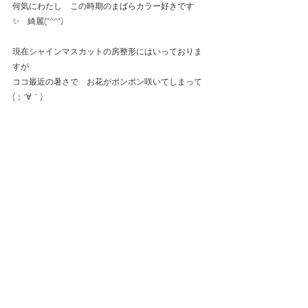
何気にわたし　この時期のまばらカラー好きです
✨　綺麗(*^^*)
現在シャインマスカットの房整形にはいっておりま
すが
ココ最近の暑さで　お花がポンポン咲いてしまって
(；´∀｀)