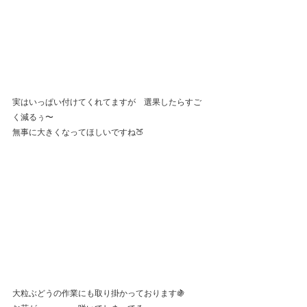
実はいっぱい付けてくれてますが　選果したらすご
く減るぅ〜
無事に大きくなってほしいですね🍑
大粒ぶどうの作業にも取り掛かっております🍇