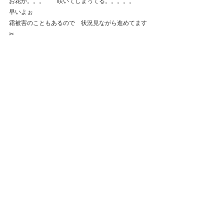
お花が。。。　　咲いてしまってる。。。。。　　
早いよぉ
霜被害のこともあるので　状況見ながら進めてます
✂