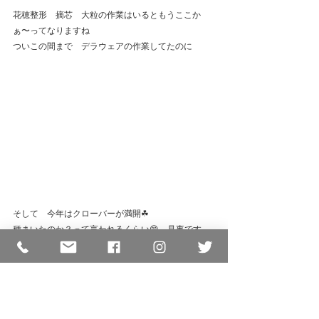
花穂整形　摘芯　大粒の作業はいるともうここか
ぁ〜ってなりますね
ついこの間まで　デラウェアの作業してたのに
そして　今年はクローバーが満開☘
種まいたのか？って言われるくらい😁　見事です
メルヘンな畑見て　癒やされてます❤
最新記事
すべて表示