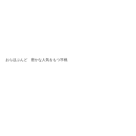
おらほぶんど　密かな人気をもつ🍑桃