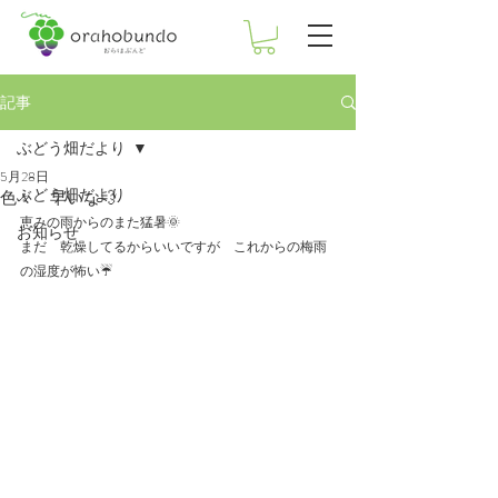
記事
ぶどう畑だより
5月28日
ぶどう畑だより
色々 早いな💨
恵みの雨からのまた猛暑🌞
お知らせ
まだ　乾燥してるからいいですが　これからの梅雨
の湿度が怖い☔