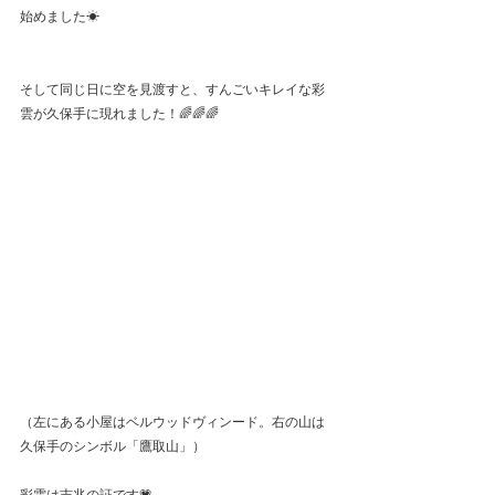
始めました☀
そして同じ日に空を見渡すと、すんごいキレイな彩
雲が久保手に現れました！🌈🌈🌈
（左にある小屋はベルウッドヴィンード。右の山は
久保手のシンボル「鷹取山」）