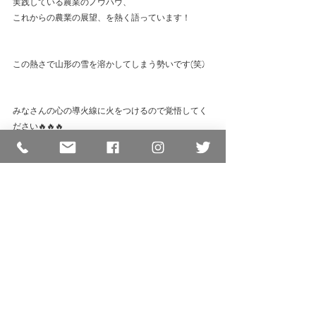
実践している農業のノウハウ、
これからの農業の展望、を熱く語っています！
この熱さで山形の雪を溶かしてしまう勢いです(笑)
みなさんの心の導火線に火をつけるので覚悟してく
ださい🔥🔥🔥
購入して読んでいただければその内容は解ります(笑)
💘
購入いただけたらアマゾンの評価やコメントもお願
いします！！！
たくさんの方々からご協力をお願いいたしますm(__)
👇👇👇