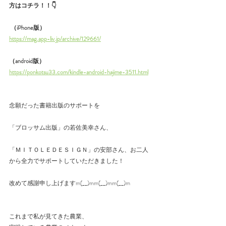
方はコチラ！！👇
 （iPhone版）
https://mag.app-liv.jp/archive/129661/
（android版）
https://ponkotsu33.com/kindle-android-hajime-3511.html
念願だった書籍出版のサポートを　
「ブロッサム出版」の若佐美幸さん、
「ＭＩＴＯＬＥＤＥＳＩＧＮ」の安部さん、お二人
から全力でサポートしていただきました！
改めて感謝申し上げますm(__)mm(__)mm(__)m
これまで私が見てきた農業、