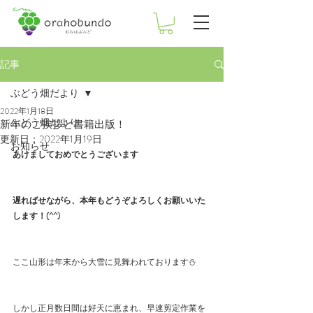
記事
ぶどう畑だより
2022年1月18日
ぶどう畑だより
新年のご挨拶と書籍出版！
更新日：
2022年1月19日
お知らせ
あけましておめでとうございます
遅ればせながら、本年もどうぞよろしくお願いいた
します！(^^)
ここ山形は年末から大雪に見舞われております⛄
しかし正月数日間は好天に恵まれ、早速剪定作業を