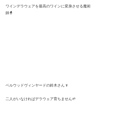
ワインデラウェアを最高のワインに変身させる魔術
師🧙
ベルウッドヴィンヤードの鈴木さん🍷
二人がいなければデラウェア育ちません🌱