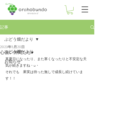
記事
ぶどう畑だより
2023年5月20日
ぶどう畑だより
心強い仲間たち♥
真夏日になったり、また寒くなったりと不安定な天
お知らせ
気が続きますね・ω・
それでも　果実は待った無しで成長し続けていま
す！！