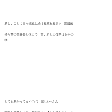
新しいことに日々挑戦し続ける頼れる男✨　渡辺薫
持ち前の高身長と体力で　高い所と力仕事はお手の
物！！
とても助かってます(^o^)　逞しいAさん