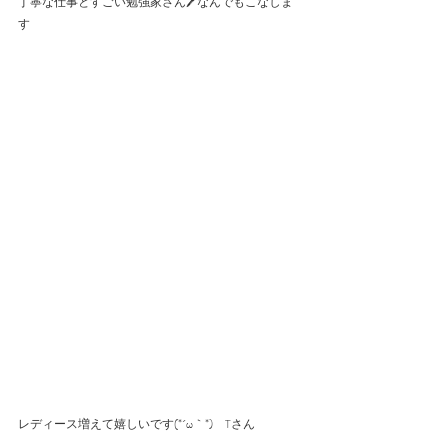
丁寧な仕事とすごい勉強家さん🖊なんでもこなしま
す
レディース増えて嬉しいです(*´ω｀*)　Tさん