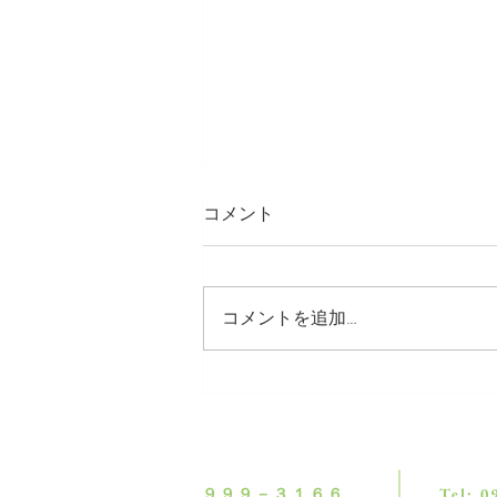
コメント
コメントを追加…
色づき始めました🍇
９９９－３１６６
Tel: 0