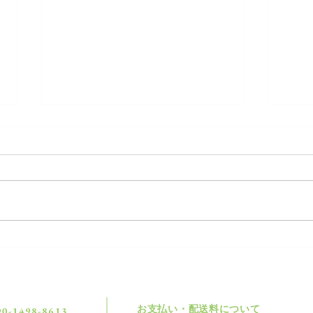
大粒
いやぁ〜暑い🌞
お​支払い・配送料について​
90-1498-8613