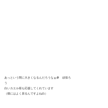
あっという間に大きくなるんだろうなぁ🍇　頑張ろ
う
白いカエル様も応援してくれています　　　　　
（畑にはよく居るんですよね白）