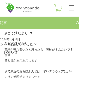
記事
ぶどう畑だより
2024年4月19日
ぶどう畑だより
ジベも始まりました🍷
花粉が落ち着いたと思ったら　黄砂がすんごいです
お知らせ
ね😅
鼻と目がムズムズします
さて最近のおらほぶんどは　早いデラウェアはジベ
レリン処理始まりました🍷