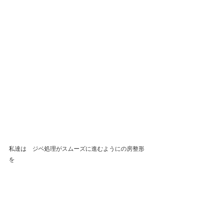
私達は　ジベ処理がスムーズに進むようにの房整形
を