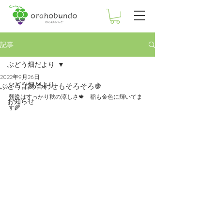
記事
ぶどう畑だより
2022年9月26日
ぶどう畑だより
ぶどう詰め合わせもそろそろ🍇
朝晩はすっかり秋の涼しさ🍁　稲も金色に輝いてま
お知らせ
す🌾