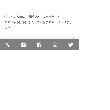
忙しくなる前に　開催できてよかったです
大粒作業もぼちぼち入っていきます🍇　頑張りまし
ょう
最新記事
すべて表示