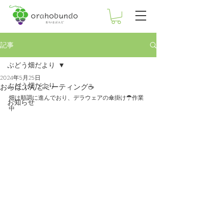
記事
ぶどう畑だより
2024年5月25日
ぶどう畑だより
おらほぶんどミーティング☕
畑は順調に進んでおり、デラウェアの傘掛け☂作業
お知らせ
中