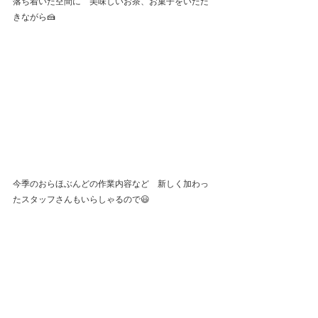
落ち着いた空間に　美味しいお茶、お菓子をいただ
きながら🍰
今季のおらほぶんどの作業内容など　新しく加わっ
たスタッフさんもいらしゃるので😃