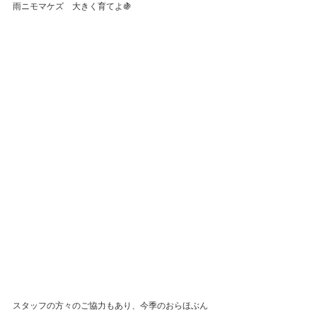
雨ニモマケズ　大きく育てよ🍇
スタッフの方々のご協力もあり、今季のおらほぶん